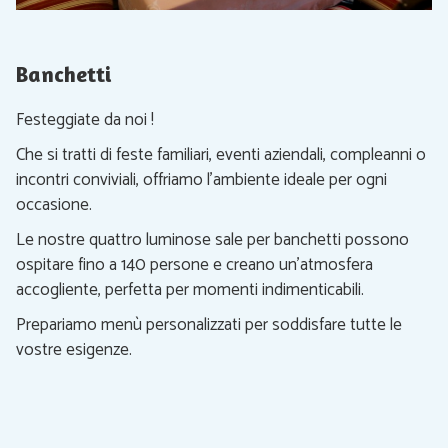
di
sui
controllo
lnk
della
seguenti
Banchetti
presentazione
si
aggiornerà
Festeggiate da noi !
il
Che si tratti di feste familiari, eventi aziendali, compleanni o
contenuto
incontri conviviali, offriamo l’ambiente ideale per ogni
al
occasione.
di
sopra
Le nostre quattro luminose sale per banchetti possono
ospitare fino a 140 persone e creano un’atmosfera
accogliente, perfetta per momenti indimenticabili.
Prepariamo menù personalizzati per soddisfare tutte le
vostre esigenze.