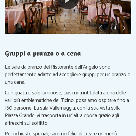
Seg
Pulsanti
Cliccando
1
/
4
Precedente
di
sui
controllo
lnk
della
seguenti
Gruppi a pranzo o a cena
presentazione
si
aggiornerà
Le sale da pranzo del Ristorante dell’Angelo sono
il
perfettamente adatte ad accogliere gruppi per un pranzo o
contenuto
una cena.
al
Con quattro sale luminose, ciascuna intitolata a una delle
di
valli più emblematiche del Ticino, possiamo ospitare fino a
sopra
160 persone. La sala Vallemaggia, con la sua vista sulla
Piazza Grande, vi trasporta in un’altra epoca grazie agli
affreschi sul soffitto.
Per richieste speciali, saremo felici di creare un menù