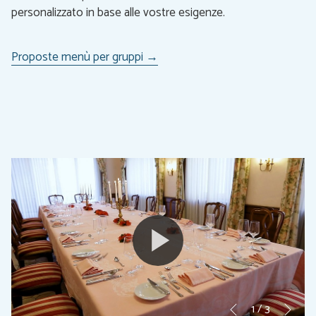
personalizzato in base alle vostre esigenze.
si
Proposte menù per gruppi
apre
in
una
nuova
scheda
Seg
Pulsanti
Cliccando
1
/
3
Precedente