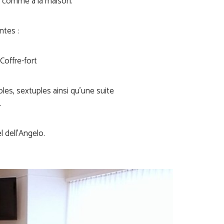
r comme à la maison.
ntes :
Coffre-fort
es, sextuples ainsi qu’une suite
.
 dell’Angelo.