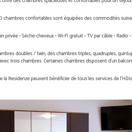
offre des chambres spacieuses et confortables pour un séjou
0 chambres confortables sont équipées des commodités suiva
ain privée • Sèche-cheveux • Wi-FI gratuit • TV par câble • Radio • 
res doubles / twin, des chambres triples, quadruples, quintupl
avec trois chambres. Certaines chambres disposent d’un balcon
de la Residenze peuvent bénéficier de tous les services de l’Hôtel